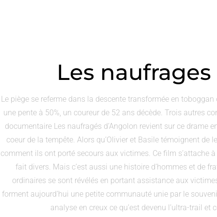
Les naufrages
Le piège se referme dans la descente transformée en toboggan 
une pente à 50%, un coureur de 52 ans décède. Trois autres co
documentaire Les naufragés d’Angolon revient sur ce drame en
coeur de la tempête. Alors qu’Olivier et Basile témoignent de le
comment ils ont porté secours aux victimes. Ce film s’attache 
fait divers. Mais c’est aussi une histoire d’hommes et de fr
ordinaires se sont révélés en portant assistance aux victimes
forment aujourd’hui une petite communauté unie par le souvenir d
analyse en creux ce qu’est devenu l’ultra-trail et