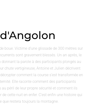
 d'Angolon
de boue. Victime d’une glissade de 300 mètres sur
ncurrents sont gravement blessés. Un an après, le
 donnant la parole à des participants plongés au
ur chute vertigineuse, Antoine et Julien décrivent
à décrypter comment la course s’est transformée en
aternité. Elle raconte comment des participants
 au péril de leur propre sécurité et comment ils
e cette nuit en enfer. C’est enfin une histoire qui
 ce que restera toujours la montagne.