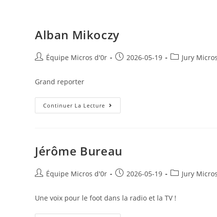
Skip
to
content
Alban Mikoczy
Auteur/autrice
Publication
Post
Équipe Micros d'0r
2026-05-19
Jury Micro
de
publiée :
category:
la
Grand reporter
publication :
Alban
Continuer La Lecture
Mikoczy
Jérôme Bureau
Auteur/autrice
Publication
Post
Équipe Micros d'0r
2026-05-19
Jury Micro
de
publiée :
category:
la
Une voix pour le foot dans la radio et la TV !
publication :