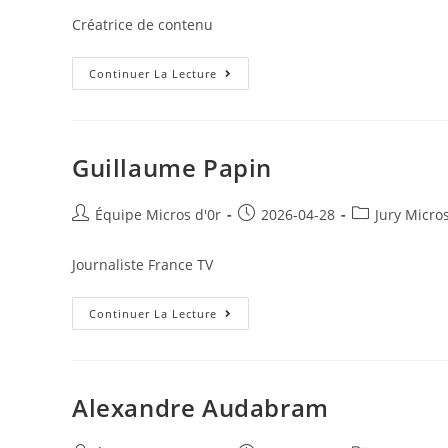
la
Créatrice de contenu
publication :
Alexia
Continuer La Lecture
Mayer
Guillaume Papin
Auteur/autrice
Publication
Post
Équipe Micros d'0r
2026-04-28
Jury Micro
de
publiée :
category:
la
Journaliste France TV
publication :
Guillaume
Continuer La Lecture
Papin
Alexandre Audabram