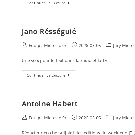
Jérôme
Continuer La Lecture
Bureau
Jano Résséguié
Auteur/autrice
Publication
Post
Équipe Micros d'0r
2026-05-05
Jury Micro
de
publiée :
category:
la
Une voix pour le foot dans la radio et la TV !
publication :
Jano
Continuer La Lecture
Résséguié
Antoine Habert
Auteur/autrice
Publication
Post
Équipe Micros d'0r
2026-05-05
Jury Micro
de
publiée :
category:
la
Rédacteur en chef adjoint des éditions du week-end JT