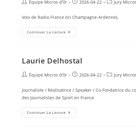
Auteur/autrice
Publication
Post
Équipe Micros d'0r
2026-04-22
Jury Micro
de
publiée :
category:
la
Voix de Radio France (Ici Champagne-Ardenne),
publication :
Alexandre
Continuer La Lecture
Audabram
Laurie Delhostal
Auteur/autrice
Publication
Post
Équipe Micros d'0r
2026-04-22
Jury Micro
de
publiée :
category:
la
Journaliste / Réalisatrice / Speaker / Co-Fondatrice du c
publication :
des Journalistes de Sport en France
Laurie
Continuer La Lecture
Delhostal