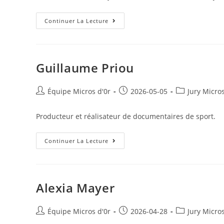
publication :
Antoine
Continuer La Lecture
Habert
Guillaume Priou
Auteur/autrice
Publication
Post
Équipe Micros d'0r
2026-05-05
Jury Micro
de
publiée :
category:
la
Producteur et réalisateur de documentaires de sport.
publication :
Guillaume
Continuer La Lecture
Priou
Alexia Mayer
Auteur/autrice
Publication
Post
Équipe Micros d'0r
2026-04-28
Jury Micro
de
publiée :
category: